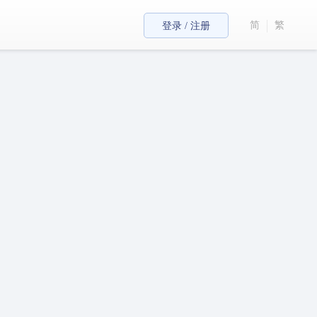
简
繁
登录 / 注册