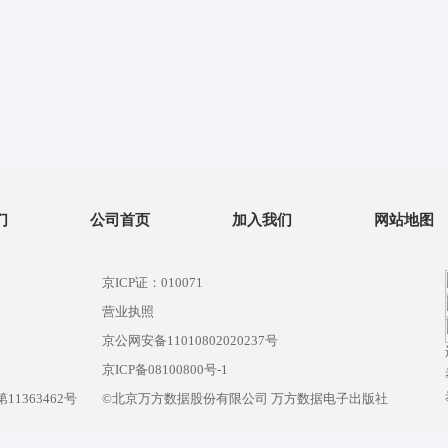
们
公司首页
加入我们
网站地图
京ICP证：010071
营业执照
京公网安备11010802020237号
）
京ICP备08100800号-1
1363462号
©北京万方数据股份有限公司 万方数据电子出版社