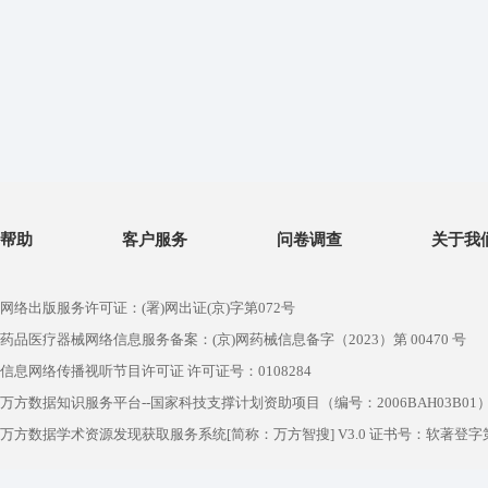
帮助
客户服务
问卷调查
关于我
网络出版服务许可证：(署)网出证(京)字第072号
药品医疗器械网络信息服务备案：(京)网药械信息备字（2023）第 00470 号
信息网络传播视听节目许可证 许可证号：0108284
万方数据知识服务平台--国家科技支撑计划资助项目（编号：2006BAH03B01
万方数据学术资源发现获取服务系统[简称：万方智搜] V3.0 证书号：软著登字第1