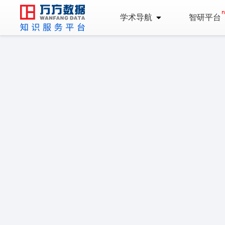
学术导航
智研平台