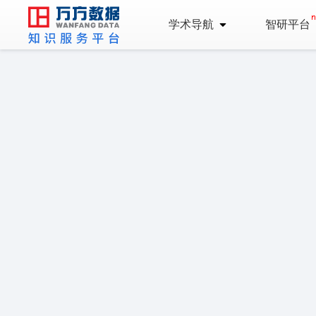
学术导航
智研平台