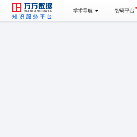
学术导航
智研平台