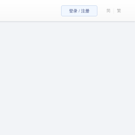
简
繁
登录 / 注册