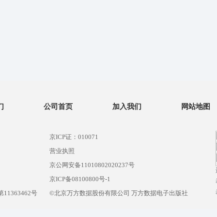
们
公司首页
加入我们
网站地图
京ICP证：010071
营业执照
京公网安备11010802020237号
）
京ICP备08100800号-1
1363462号
©北京万方数据股份有限公司 万方数据电子出版社