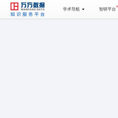
学术导航
智研平台