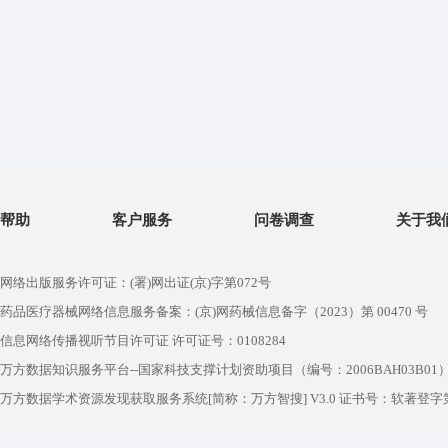
帮助
客户服务
问卷调查
关于我
网络出版服务许可证：(署)网出证(京)字第072号
药品医疗器械网络信息服务备案：(京)网药械信息备字（2023）第 00470 号
信息网络传播视听节目许可证 许可证号：0108284
万方数据知识服务平台--国家科技支撑计划资助项目（编号：2006BAH03B01
万方数据学术资源发现获取服务系统[简称：万方智搜] V3.0 证书号：软著登字第1