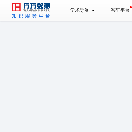
学术导航
智研平台