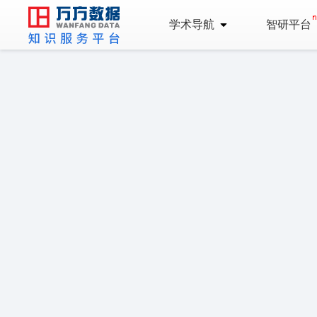
学术导航
智研平台