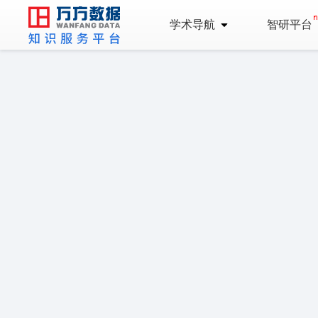
学术导航
智研平台