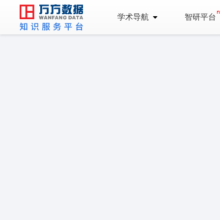
学术导航
智研平台