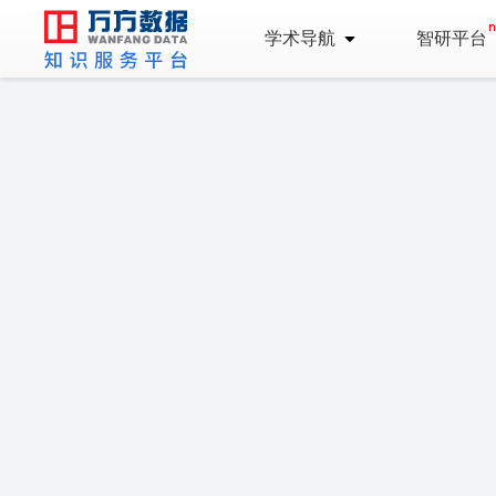
学术导航
智研平台