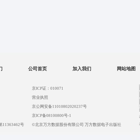
们
公司首页
加入我们
网站地图
京ICP证：010071
营业执照
京公网安备11010802020237号
）
京ICP备08100800号-1
1363462号
©北京万方数据股份有限公司 万方数据电子出版社