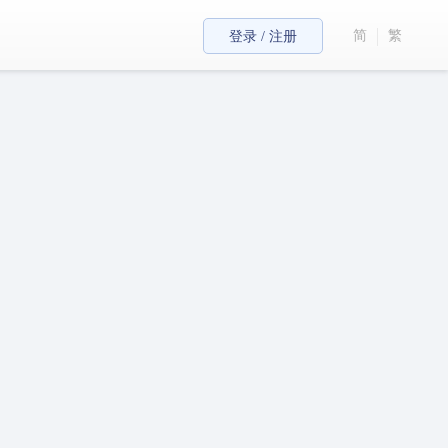
简
繁
登录 / 注册