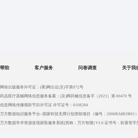
帮助
客户服务
问卷调查
关于我
网络出版服务许可证：(署)网出证(京)字第072号
药品医疗器械网络信息服务备案：(京)网药械信息备字（2023）第 00470 号
信息网络传播视听节目许可证 许可证号：0108284
万方数据知识服务平台--国家科技支撑计划资助项目（编号：2006BAH03B01
万方数据学术资源发现获取服务系统[简称：万方智搜] V3.0 证书号：软著登字第1