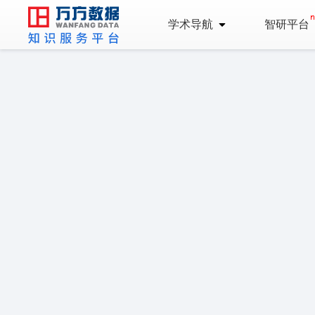
学术导航
智研平台