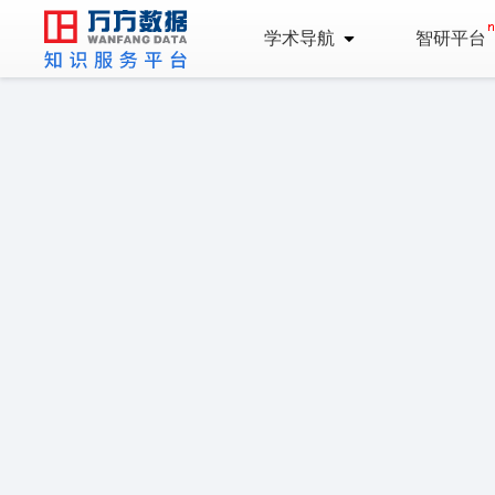
学术导航
智研平台