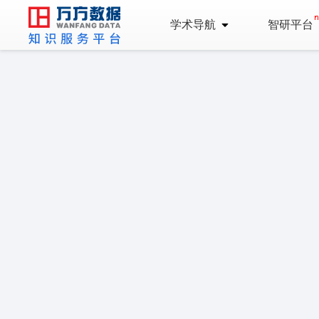
学术导航
智研平台