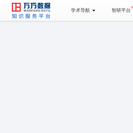
学术导航
智研平台