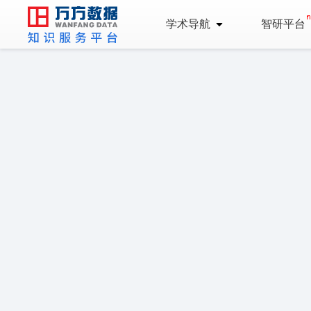
学术导航
智研平台