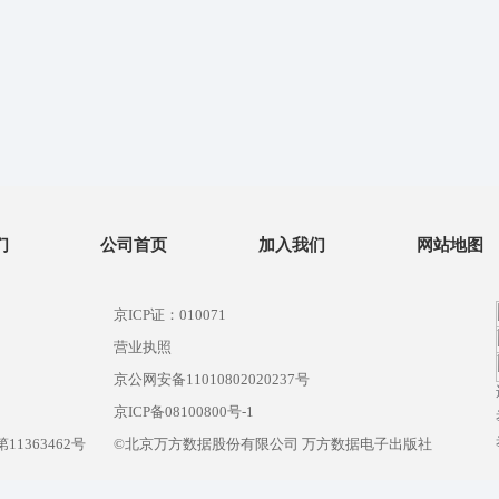
们
公司首页
加入我们
网站地图
京ICP证：010071
营业执照
京公网安备11010802020237号
）
京ICP备08100800号-1
1363462号
©北京万方数据股份有限公司 万方数据电子出版社