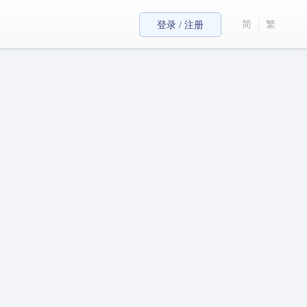
简
繁
登录 / 注册