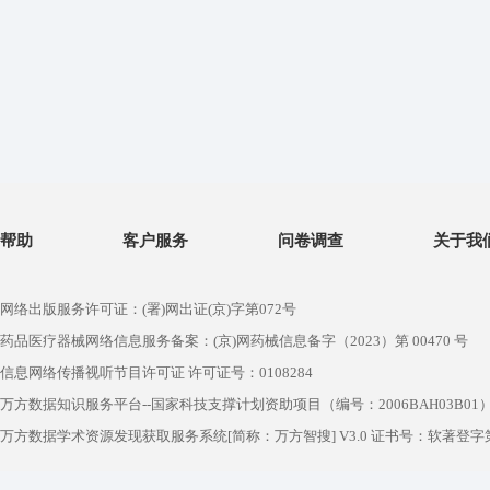
帮助
客户服务
问卷调查
关于我
网络出版服务许可证：(署)网出证(京)字第072号
药品医疗器械网络信息服务备案：(京)网药械信息备字（2023）第 00470 号
信息网络传播视听节目许可证 许可证号：0108284
万方数据知识服务平台--国家科技支撑计划资助项目（编号：2006BAH03B01
万方数据学术资源发现获取服务系统[简称：万方智搜] V3.0 证书号：软著登字第1