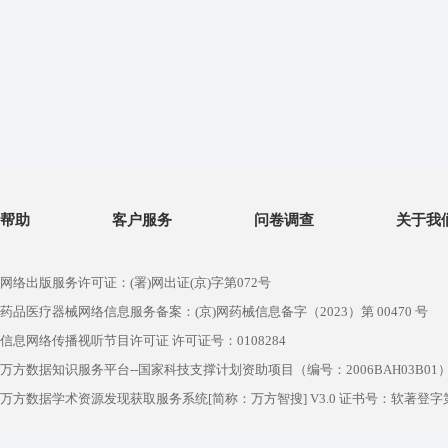
帮助
客户服务
问卷调查
关于我
网络出版服务许可证：(署)网出证(京)字第072号
药品医疗器械网络信息服务备案：(京)网药械信息备字（2023）第 00470 号
信息网络传播视听节目许可证 许可证号：0108284
万方数据知识服务平台--国家科技支撑计划资助项目（编号：2006BAH03B01
万方数据学术资源发现获取服务系统[简称：万方智搜] V3.0 证书号：软著登字第1