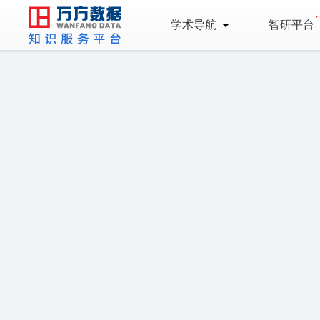
学术导航
智研平台