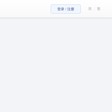
简
繁
登录 / 注册