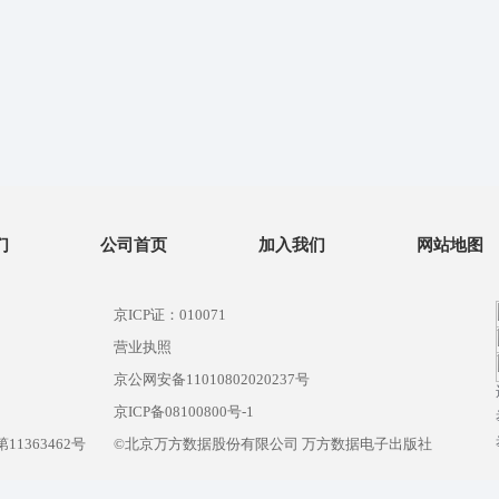
们
公司首页
加入我们
网站地图
京ICP证：010071
营业执照
京公网安备11010802020237号
）
京ICP备08100800号-1
1363462号
©北京万方数据股份有限公司 万方数据电子出版社