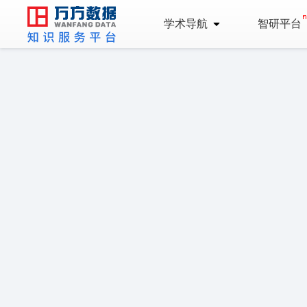
学术导航
智研平台