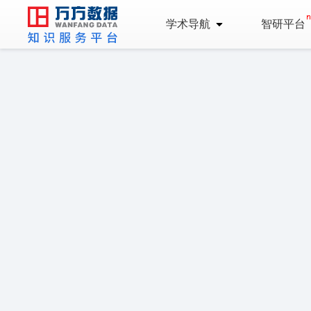
学术导航
智研平台