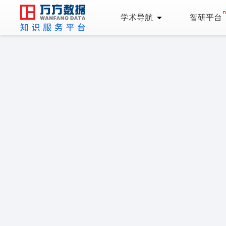
学术导航
智研平台