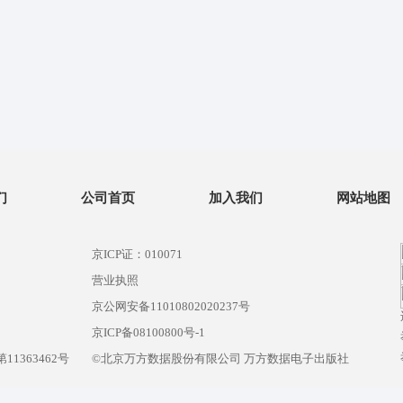
们
公司首页
加入我们
网站地图
京ICP证：010071
营业执照
京公网安备11010802020237号
）
京ICP备08100800号-1
1363462号
©北京万方数据股份有限公司 万方数据电子出版社