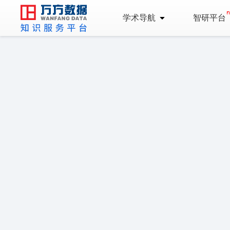
学术导航
智研平台