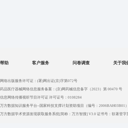
帮助
客户服务
问卷调查
关于我
网络出版服务许可证：(署)网出证(京)字第072号
药品医疗器械网络信息服务备案：(京)网药械信息备字（2023）第 00470 号
信息网络传播视听节目许可证 许可证号：0108284
万方数据知识服务平台--国家科技支撑计划资助项目（编号：2006BAH03B01
万方数据学术资源发现获取服务系统[简称：万方智搜] V3.0 证书号：软著登字第1