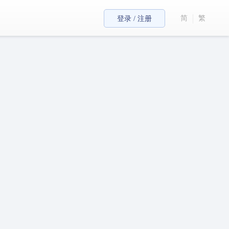
简
繁
登录 / 注册