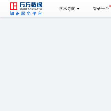
学术导航
智研平台