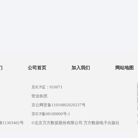
们
公司首页
加入我们
网站地图
京ICP证：010071
营业执照
京公网安备11010802020237号
）
京ICP备08100800号-1
1363462号
©北京万方数据股份有限公司 万方数据电子出版社