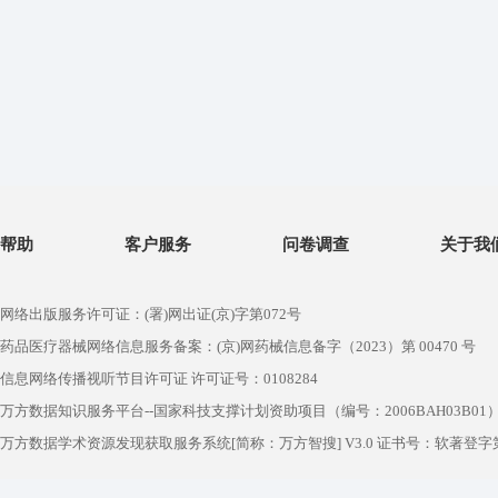
帮助
客户服务
问卷调查
关于我
网络出版服务许可证：(署)网出证(京)字第072号
药品医疗器械网络信息服务备案：(京)网药械信息备字（2023）第 00470 号
信息网络传播视听节目许可证 许可证号：0108284
万方数据知识服务平台--国家科技支撑计划资助项目（编号：2006BAH03B01
万方数据学术资源发现获取服务系统[简称：万方智搜] V3.0 证书号：软著登字第1