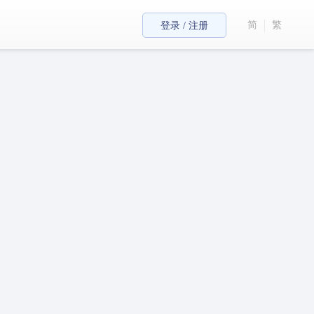
简
繁
登录 / 注册