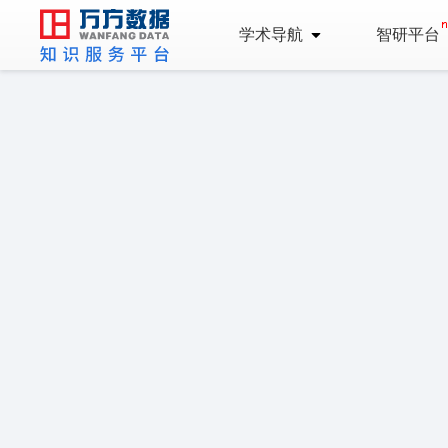
学术导航
智研平台