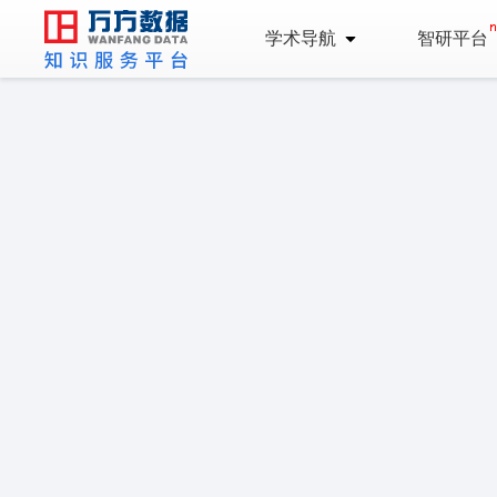
学术导航
智研平台