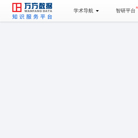
学术导航
智研平台