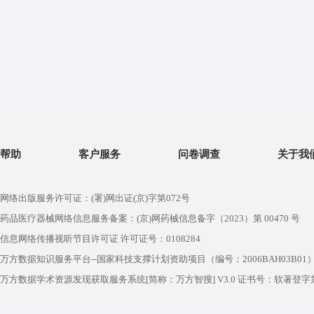
帮助
客户服务
问卷调查
关于我
网络出版服务许可证：(署)网出证(京)字第072号
药品医疗器械网络信息服务备案：(京)网药械信息备字（2023）第 00470 号
信息网络传播视听节目许可证 许可证号：0108284
万方数据知识服务平台--国家科技支撑计划资助项目（编号：2006BAH03B01
万方数据学术资源发现获取服务系统[简称：万方智搜] V3.0 证书号：软著登字第1