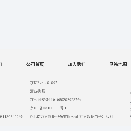
们
公司首页
加入我们
网站地图
京ICP证：010071
营业执照
京公网安备11010802020237号
）
京ICP备08100800号-1
1363462号
©北京万方数据股份有限公司 万方数据电子出版社