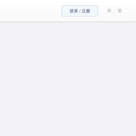
简
繁
登录 / 注册