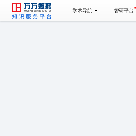
学术导航
智研平台