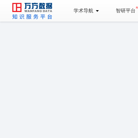
学术导航
智研平台