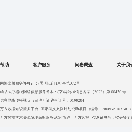
帮助
客户服务
问卷调查
关于我
网络出版服务许可证：(署)网出证(京)字第072号
药品医疗器械网络信息服务备案：(京)网药械信息备字（2023）第 00470 号
信息网络传播视听节目许可证 许可证号：0108284
万方数据知识服务平台--国家科技支撑计划资助项目（编号：2006BAH03B01
万方数据学术资源发现获取服务系统[简称：万方智搜] V3.0 证书号：软著登字第1