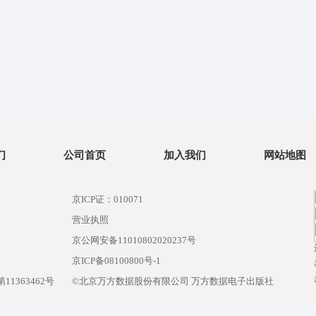
们
公司首页
加入我们
网站地图
京ICP证：010071
营业执照
京公网安备11010802020237号
）
京ICP备08100800号-1
1363462号
©北京万方数据股份有限公司 万方数据电子出版社