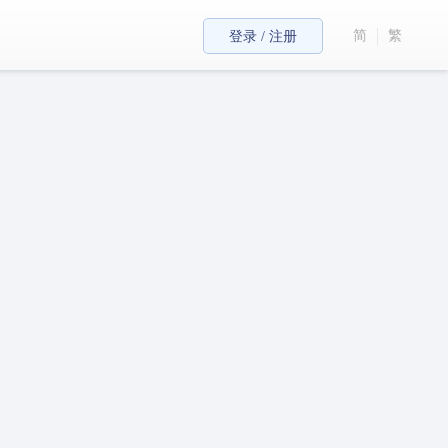
简
繁
登录 / 注册