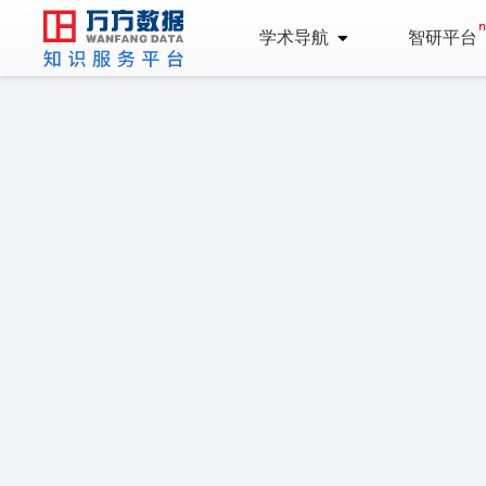
学术导航
智研平台