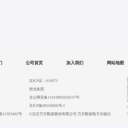
们
公司首页
加入我们
网站地图
京ICP证：010071
营业执照
京公网安备11010802020237号
）
京ICP备08100800号-1
1363462号
©北京万方数据股份有限公司 万方数据电子出版社