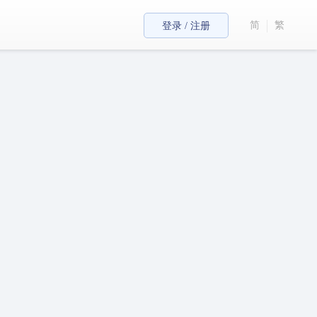
简
繁
登录 / 注册