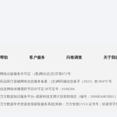
帮助
客户服务
问卷调查
关于我
网络出版服务许可证：(署)网出证(京)字第072号
药品医疗器械网络信息服务备案：(京)网药械信息备字（2023）第 00470 号
信息网络传播视听节目许可证 许可证号：0108284
万方数据知识服务平台--国家科技支撑计划资助项目（编号：2006BAH03B01
万方数据学术资源发现获取服务系统[简称：万方智搜] V3.0 证书号：软著登字第1