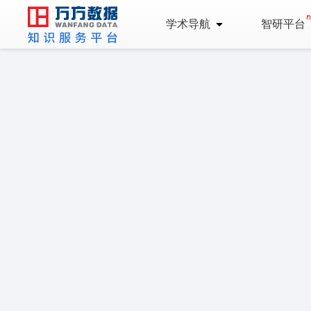
学术导航
智研平台