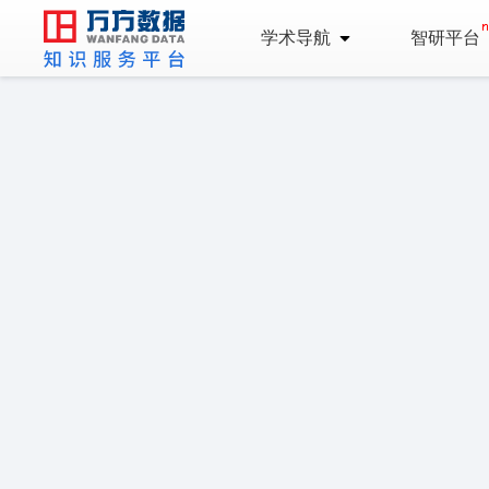
学术导航
智研平台