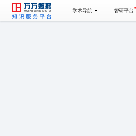
学术导航
智研平台