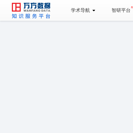
学术导航
智研平台