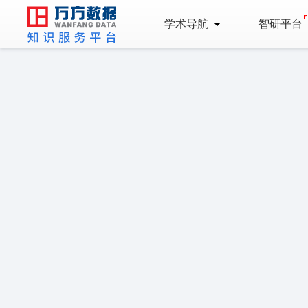
学术导航
智研平台