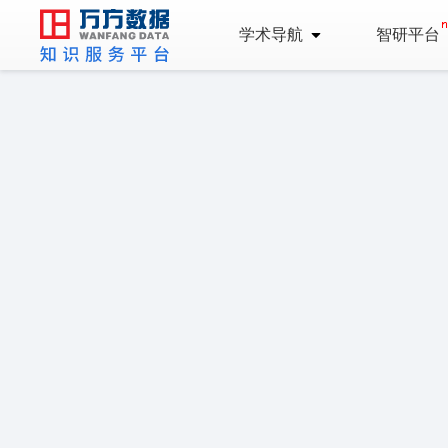
学术导航
智研平台