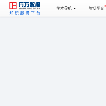
学术导航
智研平台