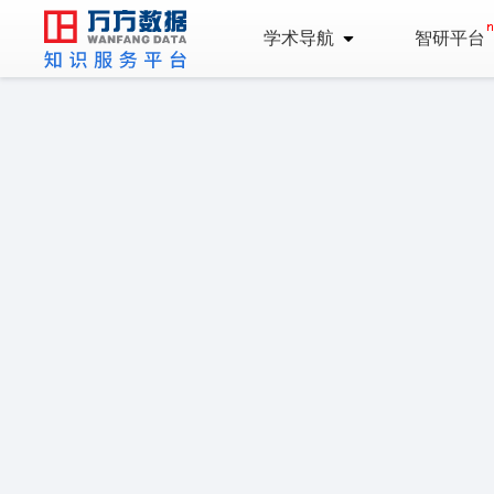
学术导航
智研平台