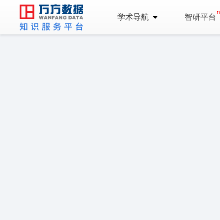
学术导航
智研平台