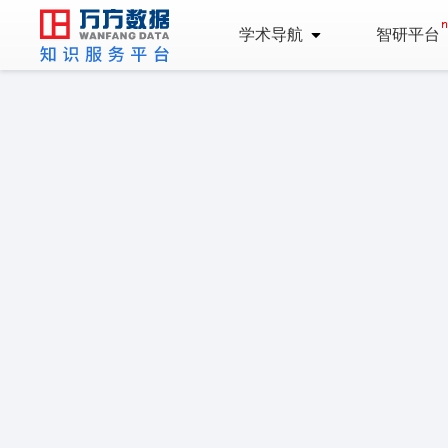
学术导航
智研平台