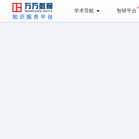
学术导航
智研平台