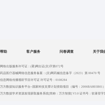
帮助
客户服务
问卷调查
关于我
网络出版服务许可证：(署)网出证(京)字第072号
药品医疗器械网络信息服务备案：(京)网药械信息备字（2023）第 00470 号
信息网络传播视听节目许可证 许可证号：0108284
万方数据知识服务平台--国家科技支撑计划资助项目（编号：2006BAH03B01
万方数据学术资源发现获取服务系统[简称：万方智搜] V3.0 证书号：软著登字第1