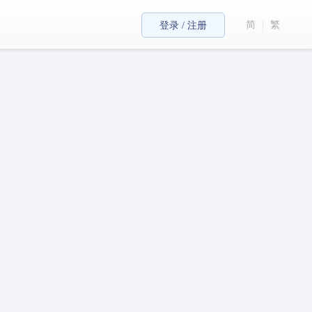
简
繁
登录 / 注册