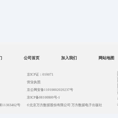
们
公司首页
加入我们
网站地图
京ICP证：010071
营业执照
京公网安备11010802020237号
）
京ICP备08100800号-1
1363462号
©北京万方数据股份有限公司 万方数据电子出版社