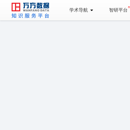
学术导航
智研平台