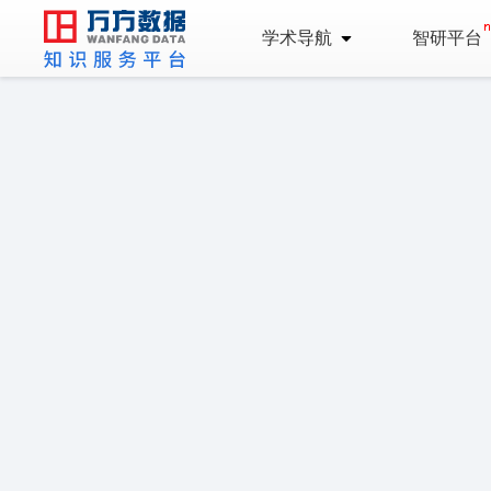
学术导航
智研平台