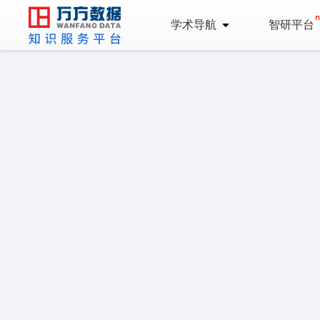
学术导航
智研平台