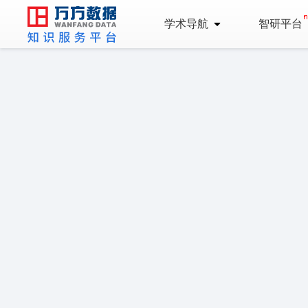
学术导航
智研平台