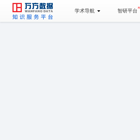
学术导航
智研平台