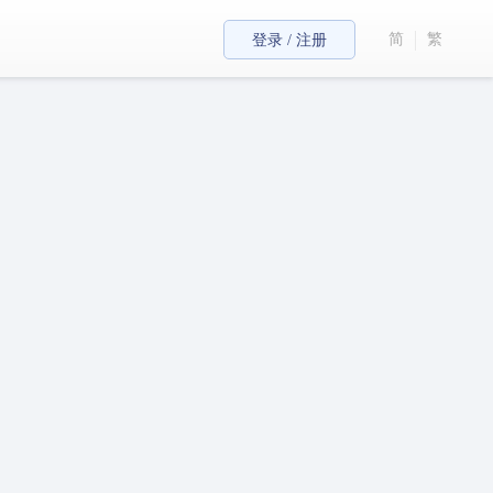
简
繁
登录 / 注册