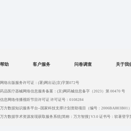
帮助
客户服务
问卷调查
关于我
网络出版服务许可证：(署)网出证(京)字第072号
药品医疗器械网络信息服务备案：(京)网药械信息备字（2023）第 00470 号
信息网络传播视听节目许可证 许可证号：0108284
万方数据知识服务平台--国家科技支撑计划资助项目（编号：2006BAH03B01
万方数据学术资源发现获取服务系统[简称：万方智搜] V3.0 证书号：软著登字第1