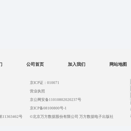
们
公司首页
加入我们
网站地图
京ICP证：010071
营业执照
京公网安备11010802020237号
）
京ICP备08100800号-1
1363462号
©北京万方数据股份有限公司 万方数据电子出版社