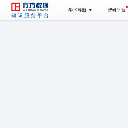
学术导航
智研平台