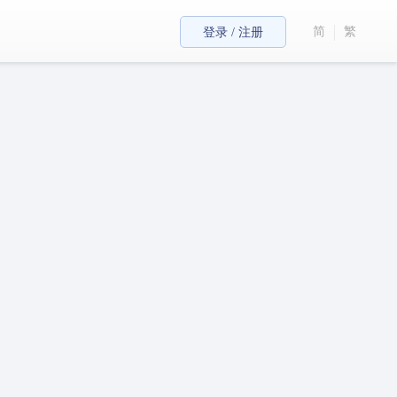
简
繁
登录 / 注册