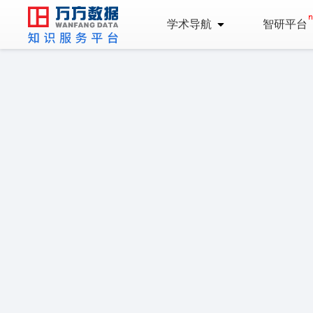
学术导航
智研平台