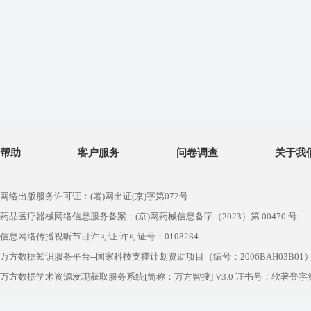
帮助
客户服务
问卷调查
关于我
网络出版服务许可证：(署)网出证(京)字第072号
药品医疗器械网络信息服务备案：(京)网药械信息备字（2023）第 00470 号
信息网络传播视听节目许可证 许可证号：0108284
万方数据知识服务平台--国家科技支撑计划资助项目（编号：2006BAH03B01
万方数据学术资源发现获取服务系统[简称：万方智搜] V3.0 证书号：软著登字第1