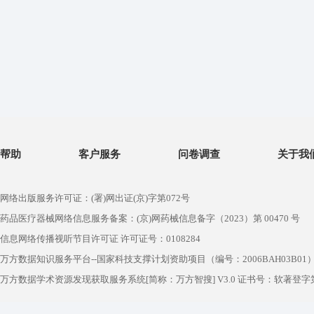
帮助
客户服务
问卷调查
关于我
网络出版服务许可证：(署)网出证(京)字第072号
药品医疗器械网络信息服务备案：(京)网药械信息备字（2023）第 00470 号
信息网络传播视听节目许可证 许可证号：0108284
万方数据知识服务平台--国家科技支撑计划资助项目（编号：2006BAH03B01
万方数据学术资源发现获取服务系统[简称：万方智搜] V3.0 证书号：软著登字第1