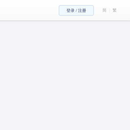
简
繁
登录 / 注册