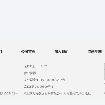
们
公司首页
加入我们
网站地图
京ICP证：010071
营业执照
京公网安备11010802020237号
）
京ICP备08100800号-1
1363462号
©北京万方数据股份有限公司 万方数据电子出版社