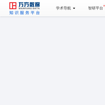
学术导航
智研平台