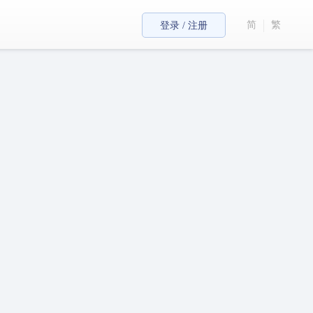
简
繁
登录 / 注册