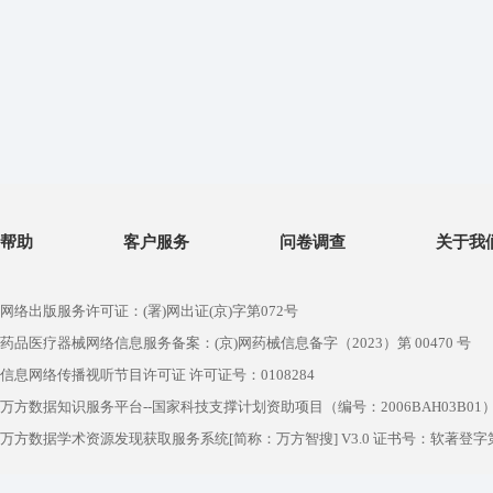
帮助
客户服务
问卷调查
关于我
网络出版服务许可证：(署)网出证(京)字第072号
药品医疗器械网络信息服务备案：(京)网药械信息备字（2023）第 00470 号
信息网络传播视听节目许可证 许可证号：0108284
万方数据知识服务平台--国家科技支撑计划资助项目（编号：2006BAH03B01
万方数据学术资源发现获取服务系统[简称：万方智搜] V3.0 证书号：软著登字第1