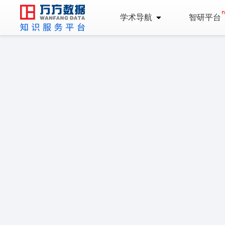
学术导航
智研平台