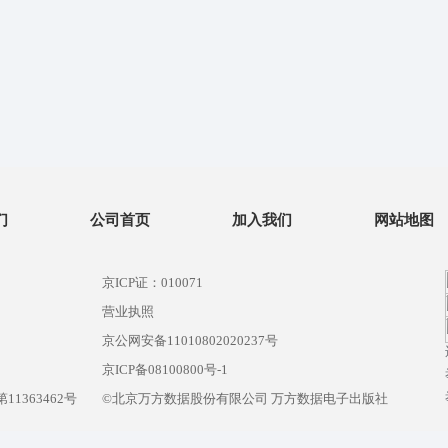
们
公司首页
加入我们
网站地图
京ICP证：010071
营业执照
京公网安备11010802020237号
）
京ICP备08100800号-1
1363462号
©北京万方数据股份有限公司 万方数据电子出版社