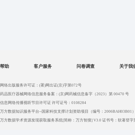
帮助
客户服务
问卷调查
关于我
网络出版服务许可证：(署)网出证(京)字第072号
药品医疗器械网络信息服务备案：(京)网药械信息备字（2023）第 00470 号
信息网络传播视听节目许可证 许可证号：0108284
万方数据知识服务平台--国家科技支撑计划资助项目（编号：2006BAH03B01
万方数据学术资源发现获取服务系统[简称：万方智搜] V3.0 证书号：软著登字第1