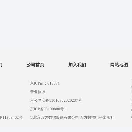
们
公司首页
加入我们
网站地图
京ICP证：010071
营业执照
京公网安备11010802020237号
）
京ICP备08100800号-1
1363462号
©北京万方数据股份有限公司 万方数据电子出版社