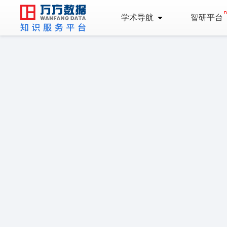
学术导航
智研平台