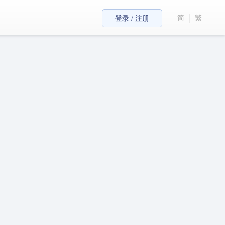
简
繁
登录 / 注册