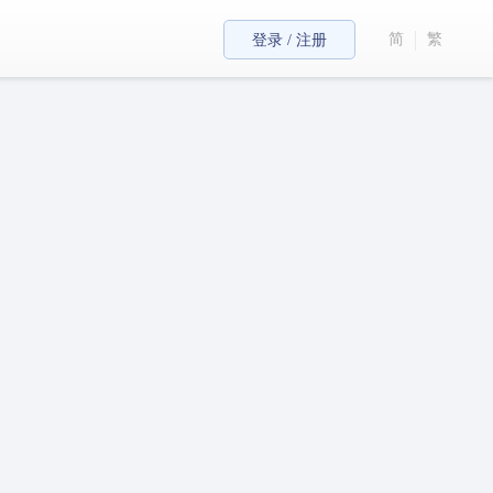
简
繁
登录 / 注册