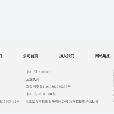
们
公司首页
加入我们
网站地图
京ICP证：010071
营业执照
京公网安备11010802020237号
）
京ICP备08100800号-1
1363462号
©北京万方数据股份有限公司 万方数据电子出版社