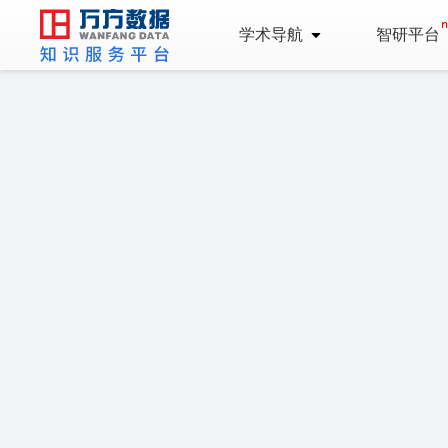
学术导航
智研平台