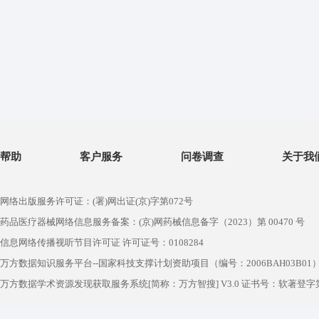
帮助
客户服务
问卷调查
关于我
网络出版服务许可证：(署)网出证(京)字第072号
药品医疗器械网络信息服务备案：(京)网药械信息备字（2023）第 00470 号
信息网络传播视听节目许可证 许可证号：0108284
万方数据知识服务平台--国家科技支撑计划资助项目（编号：2006BAH03B01
万方数据学术资源发现获取服务系统[简称：万方智搜] V3.0 证书号：软著登字第1