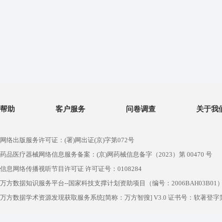
帮助
客户服务
问卷调查
关于我
网络出版服务许可证：(署)网出证(京)字第072号
药品医疗器械网络信息服务备案：(京)网药械信息备字（2023）第 00470 号
信息网络传播视听节目许可证 许可证号：0108284
万方数据知识服务平台--国家科技支撑计划资助项目（编号：2006BAH03B01
万方数据学术资源发现获取服务系统[简称：万方智搜] V3.0 证书号：软著登字第1