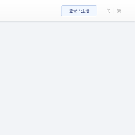
简
繁
登录 / 注册