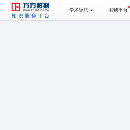
学术导航
智研平台