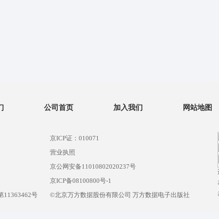
们
公司首页
加入我们
网站地图
京ICP证：010071
营业执照
京公网安备11010802020237号
）
京ICP备08100800号-1
1363462号
©北京万方数据股份有限公司 万方数据电子出版社