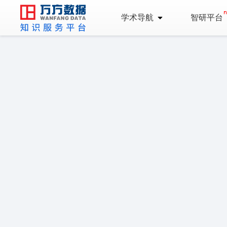
学术导航
智研平台